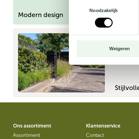
Toestemmingsselectie
Noodzakelijk
Modern design
IVAR
Weigeren
Stijlvol
Ons assortiment
Klantenservice
Assortiment
Contact