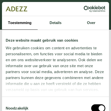
Dit onderdeel is momenteel in onderhoud.
Als je informatie mist kun je ons bellen +31 413 274
168 of mailen
Customersupport@adezz.com
.
Toestemming
Details
Over
Deze website maakt gebruik van cookies
We gebruiken cookies om content en advertenties te
personaliseren, om functies voor social media te bieden
en om ons websiteverkeer te analyseren. Ook delen we
informatie over uw gebruik van onze site met onze
partners voor social media, adverteren en analyse. Deze
partners kunnen deze gegevens combineren met andere
informatie die u aan ze heeft verstrekt of die ze hebben
verzameld op basis van uw gebruik van hun services.
Wil je meer weten over onze privacyverklaring? Dat lees
Toestemmingsselectie
je
hier
.
Noodzakelijk