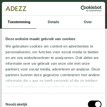
Dit onderdeel is momenteel in onderhoud.
Als je informatie mist kun je ons bellen +31 413 274
168 of mailen
Customersupport@adezz.com
.
Toestemming
Details
Over
Deze website maakt gebruik van cookies
We gebruiken cookies om content en advertenties te
personaliseren, om functies voor social media te bieden
en om ons websiteverkeer te analyseren. Ook delen we
informatie over uw gebruik van onze site met onze
partners voor social media, adverteren en analyse. Deze
partners kunnen deze gegevens combineren met andere
informatie die u aan ze heeft verstrekt of die ze hebben
verzameld op basis van uw gebruik van hun services.
Wil je meer weten over onze privacyverklaring? Dat lees
Toestemmingsselectie
je
hier
.
Noodzakelijk