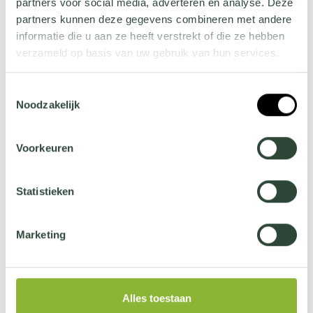
partners voor social media, adverteren en analyse. Deze
Diamanten vorm
partners kunnen deze gegevens combineren met andere
informatie die u aan ze heeft verstrekt of die ze hebben
verzameld op basis van uw gebruik van hun services.
KEERWAND
Wil je meer weten over onze privacyverklaring? Dat lees
Toestemmingsselectie
je
hier
.
Noodzakelijk
Voorkeuren
Recht
Statistieken
WATERSCHAAL
Marketing
Voor elke buitenruimte
Alles toestaan