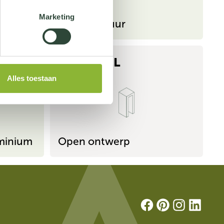
Marketing
Tijdloze muur
U-SOKKEL
Alles toestaan
uminium
Open ontwerp