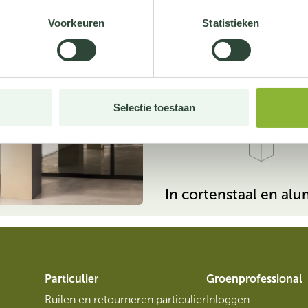
Voorkeuren
Statistieken
ge en warme muur
Rustgevende muur
SOKKEL
Selectie toestaan
In cortenstaal en al
Particulier
Groenprofessional
Ruilen en retourneren particulier
Inloggen