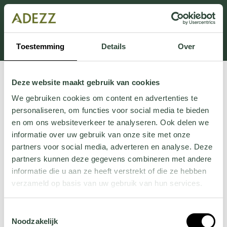
Dit onderdeel is momenteel in onderhoud.
Als je informatie mist kun je ons bellen +31 413 274
168 of mailen
Customersupport@adezz.com
.
Toestemming
Details
Over
Deze website maakt gebruik van cookies
We gebruiken cookies om content en advertenties te
personaliseren, om functies voor social media te bieden
en om ons websiteverkeer te analyseren. Ook delen we
informatie over uw gebruik van onze site met onze
partners voor social media, adverteren en analyse. Deze
partners kunnen deze gegevens combineren met andere
informatie die u aan ze heeft verstrekt of die ze hebben
verzameld op basis van uw gebruik van hun services.
Wil je meer weten over onze privacyverklaring? Dat lees
Toestemmingsselectie
je
hier
.
Noodzakelijk