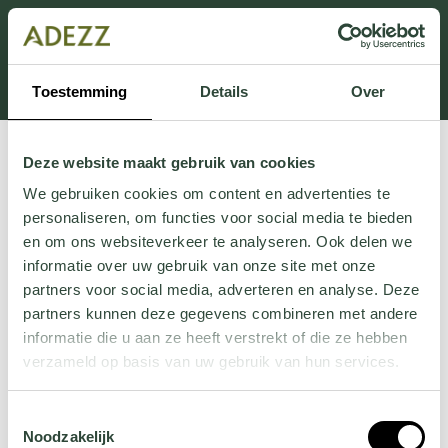
Dit onderdeel is momenteel in onderhoud.
Als je informatie mist kun je ons bellen +31 413 274
168 of mailen
Customersupport@adezz.com
.
Toestemming
Details
Over
Deze website maakt gebruik van cookies
We gebruiken cookies om content en advertenties te
personaliseren, om functies voor social media te bieden
en om ons websiteverkeer te analyseren. Ook delen we
informatie over uw gebruik van onze site met onze
partners voor social media, adverteren en analyse. Deze
partners kunnen deze gegevens combineren met andere
informatie die u aan ze heeft verstrekt of die ze hebben
verzameld op basis van uw gebruik van hun services.
Wil je meer weten over onze privacyverklaring? Dat lees
Toestemmingsselectie
je
hier
.
Noodzakelijk