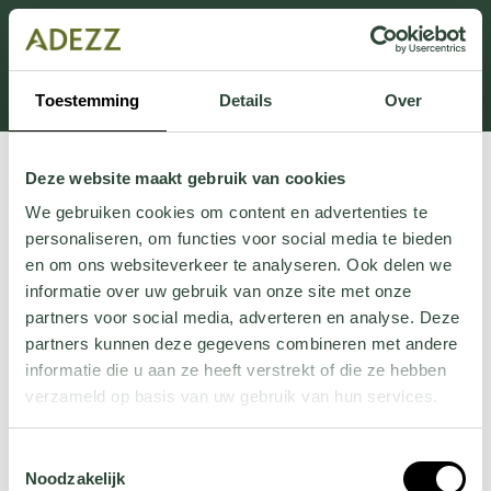
Dit onderdeel is momenteel in onderhoud.
Als je informatie mist kun je ons bellen +31 413 274
168 of mailen
Customersupport@adezz.com
.
Toestemming
Details
Over
Deze website maakt gebruik van cookies
We gebruiken cookies om content en advertenties te
personaliseren, om functies voor social media te bieden
en om ons websiteverkeer te analyseren. Ook delen we
informatie over uw gebruik van onze site met onze
partners voor social media, adverteren en analyse. Deze
partners kunnen deze gegevens combineren met andere
informatie die u aan ze heeft verstrekt of die ze hebben
verzameld op basis van uw gebruik van hun services.
Wil je meer weten over onze privacyverklaring? Dat lees
Toestemmingsselectie
je
hier
.
Noodzakelijk