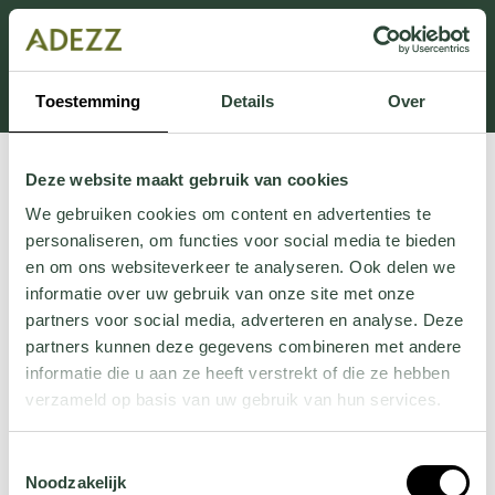
Dit onderdeel is momenteel in onderhoud.
Als je informatie mist kun je ons bellen +31 413 274
168 of mailen
Customersupport@adezz.com
.
Toestemming
Details
Over
Deze website maakt gebruik van cookies
We gebruiken cookies om content en advertenties te
personaliseren, om functies voor social media te bieden
en om ons websiteverkeer te analyseren. Ook delen we
informatie over uw gebruik van onze site met onze
partners voor social media, adverteren en analyse. Deze
partners kunnen deze gegevens combineren met andere
informatie die u aan ze heeft verstrekt of die ze hebben
verzameld op basis van uw gebruik van hun services.
Wil je meer weten over onze privacyverklaring? Dat lees
Toestemmingsselectie
je
hier
.
Noodzakelijk