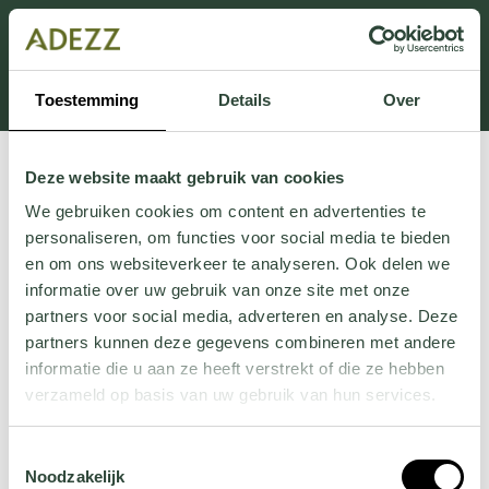
Dit onderdeel is momenteel in onderhoud.
Als je informatie mist kun je ons bellen +31 413 274
168 of mailen
Customersupport@adezz.com
.
Toestemming
Details
Over
Deze website maakt gebruik van cookies
We gebruiken cookies om content en advertenties te
personaliseren, om functies voor social media te bieden
en om ons websiteverkeer te analyseren. Ook delen we
informatie over uw gebruik van onze site met onze
partners voor social media, adverteren en analyse. Deze
partners kunnen deze gegevens combineren met andere
informatie die u aan ze heeft verstrekt of die ze hebben
verzameld op basis van uw gebruik van hun services.
Wil je meer weten over onze privacyverklaring? Dat lees
Toestemmingsselectie
je
hier
.
Noodzakelijk