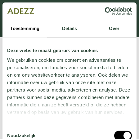
Dit onderdeel is momenteel in onderhoud.
Als je informatie mist kun je ons bellen +31 413 274
168 of mailen
Customersupport@adezz.com
.
Toestemming
Details
Over
Deze website maakt gebruik van cookies
We gebruiken cookies om content en advertenties te
personaliseren, om functies voor social media te bieden
en om ons websiteverkeer te analyseren. Ook delen we
informatie over uw gebruik van onze site met onze
partners voor social media, adverteren en analyse. Deze
partners kunnen deze gegevens combineren met andere
informatie die u aan ze heeft verstrekt of die ze hebben
verzameld op basis van uw gebruik van hun services.
Wil je meer weten over onze privacyverklaring? Dat lees
Toestemmingsselectie
je
hier
.
Noodzakelijk