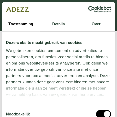
Dit onderdeel is momenteel in onderhoud.
Als je informatie mist kun je ons bellen +31 413 274
168 of mailen
Customersupport@adezz.com
.
Toestemming
Details
Over
Deze website maakt gebruik van cookies
We gebruiken cookies om content en advertenties te
personaliseren, om functies voor social media te bieden
en om ons websiteverkeer te analyseren. Ook delen we
informatie over uw gebruik van onze site met onze
partners voor social media, adverteren en analyse. Deze
partners kunnen deze gegevens combineren met andere
informatie die u aan ze heeft verstrekt of die ze hebben
verzameld op basis van uw gebruik van hun services.
Wil je meer weten over onze privacyverklaring? Dat lees
Toestemmingsselectie
je
hier
.
Noodzakelijk