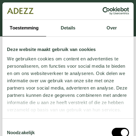
Dit onderdeel is momenteel in onderhoud.
Als je informatie mist kun je ons bellen +31 413 274
168 of mailen
Customersupport@adezz.com
.
Toestemming
Details
Over
Deze website maakt gebruik van cookies
We gebruiken cookies om content en advertenties te
personaliseren, om functies voor social media te bieden
en om ons websiteverkeer te analyseren. Ook delen we
informatie over uw gebruik van onze site met onze
partners voor social media, adverteren en analyse. Deze
partners kunnen deze gegevens combineren met andere
informatie die u aan ze heeft verstrekt of die ze hebben
verzameld op basis van uw gebruik van hun services.
Wil je meer weten over onze privacyverklaring? Dat lees
Toestemmingsselectie
je
hier
.
Noodzakelijk