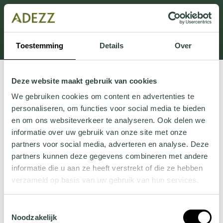
Dit onderdeel is momenteel in onderhoud.
Als je informatie mist kun je ons bellen +31 413 274
168 of mailen
Customersupport@adezz.com
.
Toestemming
Details
Over
Deze website maakt gebruik van cookies
We gebruiken cookies om content en advertenties te
personaliseren, om functies voor social media te bieden
en om ons websiteverkeer te analyseren. Ook delen we
informatie over uw gebruik van onze site met onze
partners voor social media, adverteren en analyse. Deze
partners kunnen deze gegevens combineren met andere
informatie die u aan ze heeft verstrekt of die ze hebben
verzameld op basis van uw gebruik van hun services.
Wil je meer weten over onze privacyverklaring? Dat lees
Toestemmingsselectie
je
hier
.
Noodzakelijk