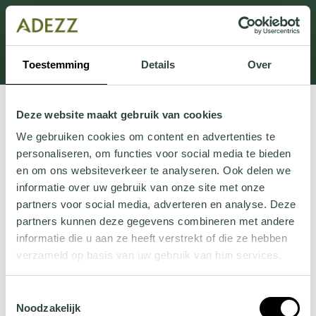
Dit onderdeel is momenteel in onderhoud.
Als je informatie mist kun je ons bellen +31 413 274
168 of mailen
Customersupport@adezz.com
.
Toestemming
Details
Over
Deze website maakt gebruik van cookies
We gebruiken cookies om content en advertenties te
personaliseren, om functies voor social media te bieden
en om ons websiteverkeer te analyseren. Ook delen we
informatie over uw gebruik van onze site met onze
partners voor social media, adverteren en analyse. Deze
partners kunnen deze gegevens combineren met andere
informatie die u aan ze heeft verstrekt of die ze hebben
verzameld op basis van uw gebruik van hun services.
Wil je meer weten over onze privacyverklaring? Dat lees
Toestemmingsselectie
je
hier
.
Noodzakelijk