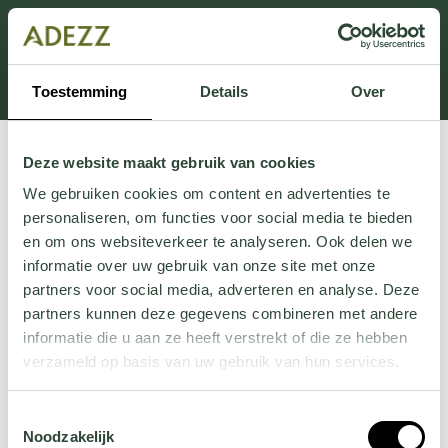
Dit onderdeel is momenteel in onderhoud.
Als je informatie mist kun je ons bellen +31 413 274
168 of mailen
Customersupport@adezz.com
.
Toestemming
Details
Over
Deze website maakt gebruik van cookies
We gebruiken cookies om content en advertenties te
personaliseren, om functies voor social media te bieden
en om ons websiteverkeer te analyseren. Ook delen we
informatie over uw gebruik van onze site met onze
partners voor social media, adverteren en analyse. Deze
partners kunnen deze gegevens combineren met andere
informatie die u aan ze heeft verstrekt of die ze hebben
verzameld op basis van uw gebruik van hun services.
Wil je meer weten over onze privacyverklaring? Dat lees
Toestemmingsselectie
je
hier
.
Noodzakelijk