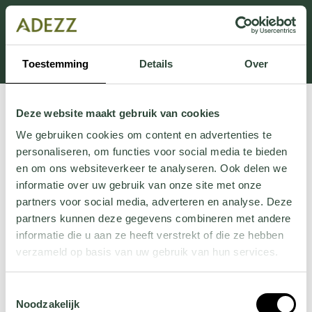
Dit onderdeel is momenteel in onderhoud.
Als je informatie mist kun je ons bellen +31 413 274
168 of mailen
Customersupport@adezz.com
.
Toestemming
Details
Over
Deze website maakt gebruik van cookies
We gebruiken cookies om content en advertenties te
personaliseren, om functies voor social media te bieden
en om ons websiteverkeer te analyseren. Ook delen we
informatie over uw gebruik van onze site met onze
partners voor social media, adverteren en analyse. Deze
partners kunnen deze gegevens combineren met andere
informatie die u aan ze heeft verstrekt of die ze hebben
verzameld op basis van uw gebruik van hun services.
Wil je meer weten over onze privacyverklaring? Dat lees
Toestemmingsselectie
je
hier
.
Noodzakelijk