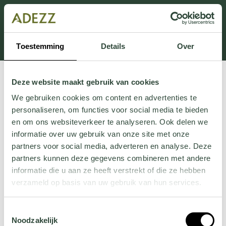
Dit onderdeel is momenteel in onderhoud.
Als je informatie mist kun je ons bellen +31 413 274
168 of mailen
Customersupport@adezz.com
.
Toestemming
Details
Over
Deze website maakt gebruik van cookies
We gebruiken cookies om content en advertenties te
personaliseren, om functies voor social media te bieden
en om ons websiteverkeer te analyseren. Ook delen we
informatie over uw gebruik van onze site met onze
partners voor social media, adverteren en analyse. Deze
partners kunnen deze gegevens combineren met andere
informatie die u aan ze heeft verstrekt of die ze hebben
verzameld op basis van uw gebruik van hun services.
Wil je meer weten over onze privacyverklaring? Dat lees
Toestemmingsselectie
je
hier
.
Noodzakelijk