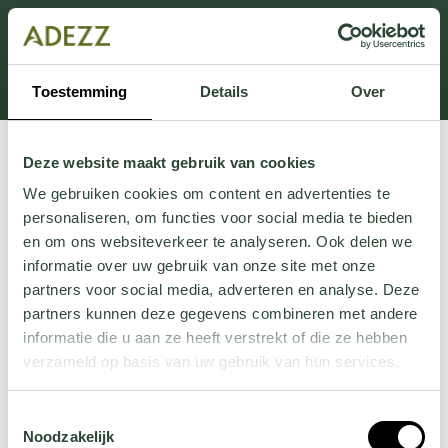
Dit onderdeel is momenteel in onderhoud.
Als je informatie mist kun je ons bellen +31 413 274
168 of mailen
Customersupport@adezz.com
.
Toestemming
Details
Over
Deze website maakt gebruik van cookies
We gebruiken cookies om content en advertenties te
personaliseren, om functies voor social media te bieden
en om ons websiteverkeer te analyseren. Ook delen we
informatie over uw gebruik van onze site met onze
partners voor social media, adverteren en analyse. Deze
partners kunnen deze gegevens combineren met andere
informatie die u aan ze heeft verstrekt of die ze hebben
verzameld op basis van uw gebruik van hun services.
Wil je meer weten over onze privacyverklaring? Dat lees
Toestemmingsselectie
je
hier
.
Noodzakelijk