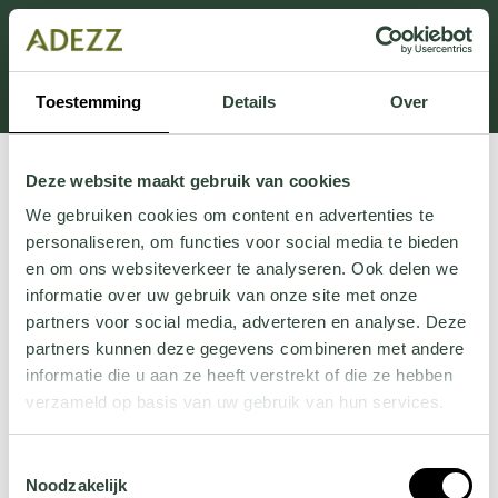
Dit onderdeel is momenteel in onderhoud.
Als je informatie mist kun je ons bellen +31 413 274
168 of mailen
Customersupport@adezz.com
.
Toestemming
Details
Over
Deze website maakt gebruik van cookies
We gebruiken cookies om content en advertenties te
personaliseren, om functies voor social media te bieden
en om ons websiteverkeer te analyseren. Ook delen we
informatie over uw gebruik van onze site met onze
partners voor social media, adverteren en analyse. Deze
partners kunnen deze gegevens combineren met andere
informatie die u aan ze heeft verstrekt of die ze hebben
verzameld op basis van uw gebruik van hun services.
Wil je meer weten over onze privacyverklaring? Dat lees
Toestemmingsselectie
je
hier
.
Noodzakelijk