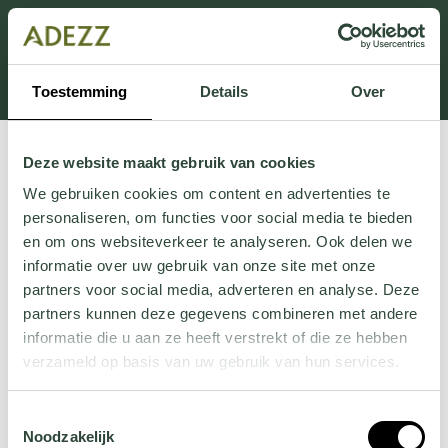
Dit onderdeel is momenteel in onderhoud.
Als je informatie mist kun je ons bellen +31 413 274
168 of mailen
Customersupport@adezz.com
.
Toestemming
Details
Over
Deze website maakt gebruik van cookies
We gebruiken cookies om content en advertenties te
personaliseren, om functies voor social media te bieden
en om ons websiteverkeer te analyseren. Ook delen we
informatie over uw gebruik van onze site met onze
partners voor social media, adverteren en analyse. Deze
partners kunnen deze gegevens combineren met andere
informatie die u aan ze heeft verstrekt of die ze hebben
verzameld op basis van uw gebruik van hun services.
Wil je meer weten over onze privacyverklaring? Dat lees
Toestemmingsselectie
je
hier
.
Noodzakelijk