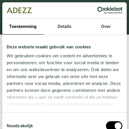
Dit onderdeel is momenteel in onderhoud.
Als je informatie mist kun je ons bellen +31 413 274
168 of mailen
Customersupport@adezz.com
.
Toestemming
Details
Over
Deze website maakt gebruik van cookies
We gebruiken cookies om content en advertenties te
personaliseren, om functies voor social media te bieden
en om ons websiteverkeer te analyseren. Ook delen we
informatie over uw gebruik van onze site met onze
partners voor social media, adverteren en analyse. Deze
partners kunnen deze gegevens combineren met andere
informatie die u aan ze heeft verstrekt of die ze hebben
verzameld op basis van uw gebruik van hun services.
Wil je meer weten over onze privacyverklaring? Dat lees
Toestemmingsselectie
je
hier
.
Noodzakelijk