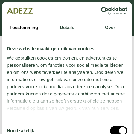
Dit onderdeel is momenteel in onderhoud.
Als je informatie mist kun je ons bellen +31 413 274
168 of mailen
Customersupport@adezz.com
.
Toestemming
Details
Over
Deze website maakt gebruik van cookies
We gebruiken cookies om content en advertenties te
personaliseren, om functies voor social media te bieden
en om ons websiteverkeer te analyseren. Ook delen we
informatie over uw gebruik van onze site met onze
partners voor social media, adverteren en analyse. Deze
partners kunnen deze gegevens combineren met andere
informatie die u aan ze heeft verstrekt of die ze hebben
verzameld op basis van uw gebruik van hun services.
Wil je meer weten over onze privacyverklaring? Dat lees
Toestemmingsselectie
je
hier
.
Noodzakelijk