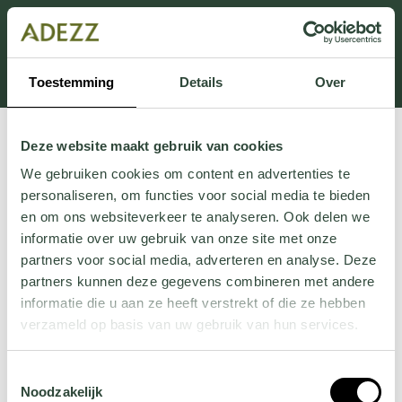
Dit onderdeel is momenteel in onderhoud.
Als je informatie mist kun je ons bellen +31 413 274
168 of mailen
Customersupport@adezz.com
.
Toestemming
Details
Over
Deze website maakt gebruik van cookies
We gebruiken cookies om content en advertenties te
personaliseren, om functies voor social media te bieden
en om ons websiteverkeer te analyseren. Ook delen we
informatie over uw gebruik van onze site met onze
partners voor social media, adverteren en analyse. Deze
partners kunnen deze gegevens combineren met andere
informatie die u aan ze heeft verstrekt of die ze hebben
verzameld op basis van uw gebruik van hun services.
Wil je meer weten over onze privacyverklaring? Dat lees
Toestemmingsselectie
je
hier
.
Noodzakelijk