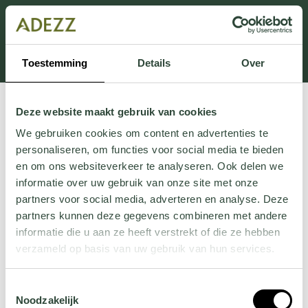
Dit onderdeel is momenteel in onderhoud.
Als je informatie mist kun je ons bellen +31 413 274
168 of mailen
Customersupport@adezz.com
.
Toestemming
Details
Over
Deze website maakt gebruik van cookies
We gebruiken cookies om content en advertenties te
personaliseren, om functies voor social media te bieden
en om ons websiteverkeer te analyseren. Ook delen we
informatie over uw gebruik van onze site met onze
partners voor social media, adverteren en analyse. Deze
partners kunnen deze gegevens combineren met andere
informatie die u aan ze heeft verstrekt of die ze hebben
verzameld op basis van uw gebruik van hun services.
Wil je meer weten over onze privacyverklaring? Dat lees
Toestemmingsselectie
je
hier
.
Noodzakelijk