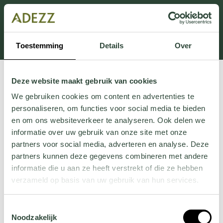
Dit onderdeel is momenteel in onderhoud.
Als je informatie mist kun je ons bellen +31 413 274
168 of mailen
Customersupport@adezz.com
.
Toestemming
Details
Over
Deze website maakt gebruik van cookies
We gebruiken cookies om content en advertenties te
personaliseren, om functies voor social media te bieden
en om ons websiteverkeer te analyseren. Ook delen we
informatie over uw gebruik van onze site met onze
partners voor social media, adverteren en analyse. Deze
partners kunnen deze gegevens combineren met andere
informatie die u aan ze heeft verstrekt of die ze hebben
verzameld op basis van uw gebruik van hun services.
Wil je meer weten over onze privacyverklaring? Dat lees
Toestemmingsselectie
je
hier
.
Noodzakelijk