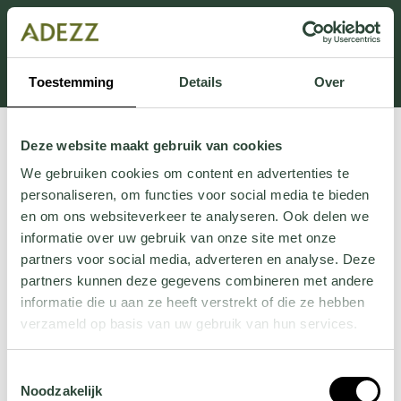
Dit onderdeel is momenteel in onderhoud.
Als je informatie mist kun je ons bellen +31 413 274
168 of mailen
Customersupport@adezz.com
.
Toestemming
Details
Over
Deze website maakt gebruik van cookies
We gebruiken cookies om content en advertenties te
personaliseren, om functies voor social media te bieden
en om ons websiteverkeer te analyseren. Ook delen we
informatie over uw gebruik van onze site met onze
partners voor social media, adverteren en analyse. Deze
partners kunnen deze gegevens combineren met andere
informatie die u aan ze heeft verstrekt of die ze hebben
verzameld op basis van uw gebruik van hun services.
Wil je meer weten over onze privacyverklaring? Dat lees
Toestemmingsselectie
je
hier
.
Noodzakelijk