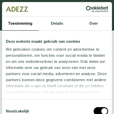
Dit onderdeel is momenteel in onderhoud.
Als je informatie mist kun je ons bellen +31 413 274
168 of mailen
Customersupport@adezz.com
.
Toestemming
Details
Over
Deze website maakt gebruik van cookies
We gebruiken cookies om content en advertenties te
personaliseren, om functies voor social media te bieden
en om ons websiteverkeer te analyseren. Ook delen we
informatie over uw gebruik van onze site met onze
partners voor social media, adverteren en analyse. Deze
partners kunnen deze gegevens combineren met andere
informatie die u aan ze heeft verstrekt of die ze hebben
verzameld op basis van uw gebruik van hun services.
Wil je meer weten over onze privacyverklaring? Dat lees
Toestemmingsselectie
je
hier
.
Noodzakelijk