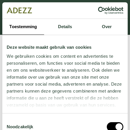
Dit onderdeel is momenteel in onderhoud.
Als je informatie mist kun je ons bellen +31 413 274
168 of mailen
Customersupport@adezz.com
.
Toestemming
Details
Over
Deze website maakt gebruik van cookies
We gebruiken cookies om content en advertenties te
personaliseren, om functies voor social media te bieden
en om ons websiteverkeer te analyseren. Ook delen we
informatie over uw gebruik van onze site met onze
partners voor social media, adverteren en analyse. Deze
partners kunnen deze gegevens combineren met andere
informatie die u aan ze heeft verstrekt of die ze hebben
verzameld op basis van uw gebruik van hun services.
Wil je meer weten over onze privacyverklaring? Dat lees
Toestemmingsselectie
je
hier
.
Noodzakelijk