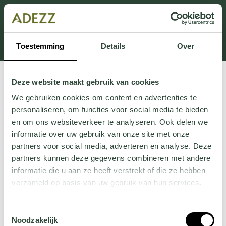
Dit onderdeel is momenteel in onderhoud.
Als je informatie mist kun je ons bellen +31 413 274
168 of mailen
Customersupport@adezz.com
.
Toestemming
Details
Over
Deze website maakt gebruik van cookies
We gebruiken cookies om content en advertenties te
personaliseren, om functies voor social media te bieden
en om ons websiteverkeer te analyseren. Ook delen we
informatie over uw gebruik van onze site met onze
partners voor social media, adverteren en analyse. Deze
partners kunnen deze gegevens combineren met andere
informatie die u aan ze heeft verstrekt of die ze hebben
verzameld op basis van uw gebruik van hun services.
Wil je meer weten over onze privacyverklaring? Dat lees
Toestemmingsselectie
je
hier
.
Noodzakelijk