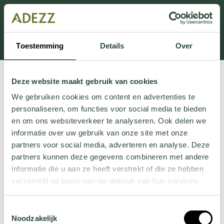
Dit onderdeel is momenteel in onderhoud.
Als je informatie mist kun je ons bellen +31 413 274
168 of mailen
Customersupport@adezz.com
.
Toestemming
Details
Over
Deze website maakt gebruik van cookies
We gebruiken cookies om content en advertenties te
personaliseren, om functies voor social media te bieden
en om ons websiteverkeer te analyseren. Ook delen we
informatie over uw gebruik van onze site met onze
partners voor social media, adverteren en analyse. Deze
partners kunnen deze gegevens combineren met andere
informatie die u aan ze heeft verstrekt of die ze hebben
verzameld op basis van uw gebruik van hun services.
Wil je meer weten over onze privacyverklaring? Dat lees
Toestemmingsselectie
je
hier
.
Noodzakelijk