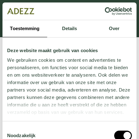
Dit onderdeel is momenteel in onderhoud.
Als je informatie mist kun je ons bellen +31 413 274
168 of mailen
Customersupport@adezz.com
.
Toestemming
Details
Over
Deze website maakt gebruik van cookies
We gebruiken cookies om content en advertenties te
personaliseren, om functies voor social media te bieden
en om ons websiteverkeer te analyseren. Ook delen we
informatie over uw gebruik van onze site met onze
partners voor social media, adverteren en analyse. Deze
partners kunnen deze gegevens combineren met andere
informatie die u aan ze heeft verstrekt of die ze hebben
verzameld op basis van uw gebruik van hun services.
Wil je meer weten over onze privacyverklaring? Dat lees
Toestemmingsselectie
je
hier
.
Noodzakelijk