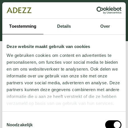
Dieser Abschnitt wird derzeit gewartet.
Wenn Sie Informationen vermissen, können Sie uns
unter +31 413 395 294 anrufen oder uns unter
Toestemming
Details
Over
Customersupport@adezz.de
eine E-Mail senden.
Deze website maakt gebruik van cookies
We gebruiken cookies om content en advertenties te
personaliseren, om functies voor social media te bieden
en om ons websiteverkeer te analyseren. Ook delen we
informatie over uw gebruik van onze site met onze
partners voor social media, adverteren en analyse. Deze
partners kunnen deze gegevens combineren met andere
informatie die u aan ze heeft verstrekt of die ze hebben
verzameld op basis van uw gebruik van hun services.
Wil je meer weten over onze privacyverklaring? Dat lees
Toestemmingsselectie
je
hier
.
Noodzakelijk