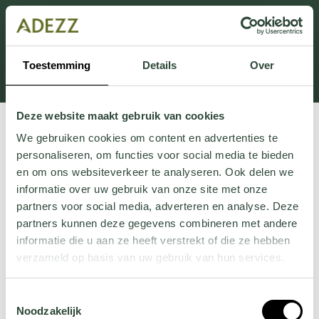
Dieser Abschnitt wird derzeit gewartet.
Wenn Sie Informationen vermissen, können Sie uns
unter +31 413 395 294 anrufen oder uns unter
Toestemming
Details
Over
Customersupport@adezz.de
eine E-Mail senden.
Deze website maakt gebruik van cookies
We gebruiken cookies om content en advertenties te
personaliseren, om functies voor social media te bieden
en om ons websiteverkeer te analyseren. Ook delen we
informatie over uw gebruik van onze site met onze
partners voor social media, adverteren en analyse. Deze
partners kunnen deze gegevens combineren met andere
informatie die u aan ze heeft verstrekt of die ze hebben
verzameld op basis van uw gebruik van hun services.
Wil je meer weten over onze privacyverklaring? Dat lees
Toestemmingsselectie
je
hier
.
Noodzakelijk