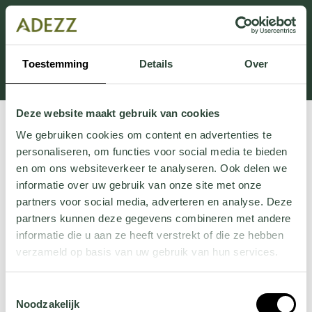
Dieser Abschnitt wird derzeit gewartet.
Wenn Sie Informationen vermissen, können Sie uns
unter +31 413 395 294 anrufen oder uns unter
Toestemming
Details
Over
Customersupport@adezz.de
eine E-Mail senden.
Deze website maakt gebruik van cookies
We gebruiken cookies om content en advertenties te
personaliseren, om functies voor social media te bieden
en om ons websiteverkeer te analyseren. Ook delen we
informatie over uw gebruik van onze site met onze
partners voor social media, adverteren en analyse. Deze
partners kunnen deze gegevens combineren met andere
informatie die u aan ze heeft verstrekt of die ze hebben
verzameld op basis van uw gebruik van hun services.
Wil je meer weten over onze privacyverklaring? Dat lees
Toestemmingsselectie
je
hier
.
Noodzakelijk