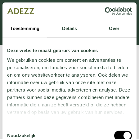
Dieser Abschnitt wird derzeit gewartet.
Wenn Sie Informationen vermissen, können Sie uns
unter +31 413 395 294 anrufen oder uns unter
Toestemming
Details
Over
Customersupport@adezz.de
eine E-Mail senden.
Deze website maakt gebruik van cookies
We gebruiken cookies om content en advertenties te
personaliseren, om functies voor social media te bieden
en om ons websiteverkeer te analyseren. Ook delen we
informatie over uw gebruik van onze site met onze
partners voor social media, adverteren en analyse. Deze
partners kunnen deze gegevens combineren met andere
informatie die u aan ze heeft verstrekt of die ze hebben
verzameld op basis van uw gebruik van hun services.
Wil je meer weten over onze privacyverklaring? Dat lees
Toestemmingsselectie
je
hier
.
Noodzakelijk