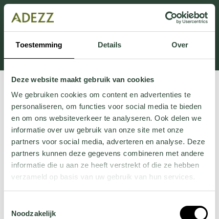
Dieser Abschnitt wird derzeit gewartet.
Wenn Sie Informationen vermissen, können Sie uns
unter +31 413 395 294 anrufen oder uns unter
Toestemming
Details
Over
Customersupport@adezz.de
eine E-Mail senden.
Deze website maakt gebruik van cookies
We gebruiken cookies om content en advertenties te
personaliseren, om functies voor social media te bieden
en om ons websiteverkeer te analyseren. Ook delen we
informatie over uw gebruik van onze site met onze
partners voor social media, adverteren en analyse. Deze
partners kunnen deze gegevens combineren met andere
informatie die u aan ze heeft verstrekt of die ze hebben
verzameld op basis van uw gebruik van hun services.
Wil je meer weten over onze privacyverklaring? Dat lees
Toestemmingsselectie
je
hier
.
Noodzakelijk