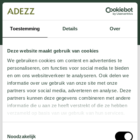
Dieser Abschnitt wird derzeit gewartet.
Wenn Sie Informationen vermissen, können Sie uns
unter +31 413 395 294 anrufen oder uns unter
Toestemming
Details
Over
Customersupport@adezz.de
eine E-Mail senden.
Deze website maakt gebruik van cookies
We gebruiken cookies om content en advertenties te
personaliseren, om functies voor social media te bieden
en om ons websiteverkeer te analyseren. Ook delen we
informatie over uw gebruik van onze site met onze
partners voor social media, adverteren en analyse. Deze
partners kunnen deze gegevens combineren met andere
informatie die u aan ze heeft verstrekt of die ze hebben
verzameld op basis van uw gebruik van hun services.
Wil je meer weten over onze privacyverklaring? Dat lees
Toestemmingsselectie
je
hier
.
Noodzakelijk