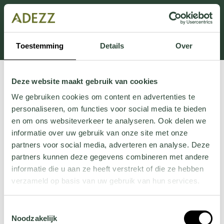
Dit onderdeel is momenteel in onderhoud.
Als je informatie mist kun je ons bellen +31 413 274
168 of mailen
Customersupport@adezz.com
.
Toestemming
Details
Over
Deze website maakt gebruik van cookies
We gebruiken cookies om content en advertenties te
personaliseren, om functies voor social media te bieden
en om ons websiteverkeer te analyseren. Ook delen we
informatie over uw gebruik van onze site met onze
partners voor social media, adverteren en analyse. Deze
partners kunnen deze gegevens combineren met andere
informatie die u aan ze heeft verstrekt of die ze hebben
verzameld op basis van uw gebruik van hun services.
Wil je meer weten over onze privacyverklaring? Dat lees
Toestemmingsselectie
je
hier
.
Noodzakelijk