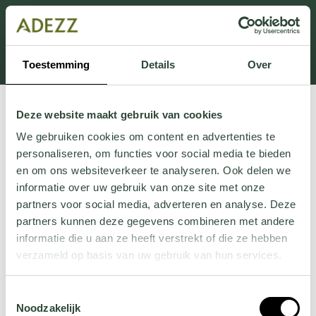
Dit onderdeel is momenteel in onderhoud.
Als je informatie mist kun je ons bellen +31 413 274
168 of mailen
Customersupport@adezz.com
.
Toestemming
Details
Over
Deze website maakt gebruik van cookies
We gebruiken cookies om content en advertenties te
personaliseren, om functies voor social media te bieden
en om ons websiteverkeer te analyseren. Ook delen we
informatie over uw gebruik van onze site met onze
partners voor social media, adverteren en analyse. Deze
partners kunnen deze gegevens combineren met andere
informatie die u aan ze heeft verstrekt of die ze hebben
verzameld op basis van uw gebruik van hun services.
Wil je meer weten over onze privacyverklaring? Dat lees
Toestemmingsselectie
je
hier
.
Noodzakelijk