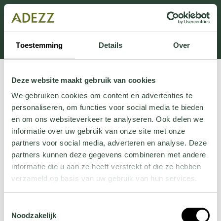
Dit onderdeel is momenteel in onderhoud.
Als je informatie mist kun je ons bellen +31 413 274
168 of mailen
Customersupport@adezz.com
.
Toestemming
Details
Over
Deze website maakt gebruik van cookies
We gebruiken cookies om content en advertenties te
personaliseren, om functies voor social media te bieden
en om ons websiteverkeer te analyseren. Ook delen we
informatie over uw gebruik van onze site met onze
partners voor social media, adverteren en analyse. Deze
partners kunnen deze gegevens combineren met andere
informatie die u aan ze heeft verstrekt of die ze hebben
verzameld op basis van uw gebruik van hun services.
Wil je meer weten over onze privacyverklaring? Dat lees
Toestemmingsselectie
je
hier
.
Noodzakelijk