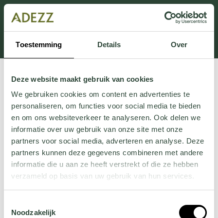
Dit onderdeel is momenteel in onderhoud.
Als je informatie mist kun je ons bellen +31 413 274
168 of mailen
Customersupport@adezz.com
.
Toestemming
Details
Over
Deze website maakt gebruik van cookies
We gebruiken cookies om content en advertenties te
personaliseren, om functies voor social media te bieden
en om ons websiteverkeer te analyseren. Ook delen we
informatie over uw gebruik van onze site met onze
partners voor social media, adverteren en analyse. Deze
partners kunnen deze gegevens combineren met andere
informatie die u aan ze heeft verstrekt of die ze hebben
verzameld op basis van uw gebruik van hun services.
Wil je meer weten over onze privacyverklaring? Dat lees
Toestemmingsselectie
je
hier
.
Noodzakelijk