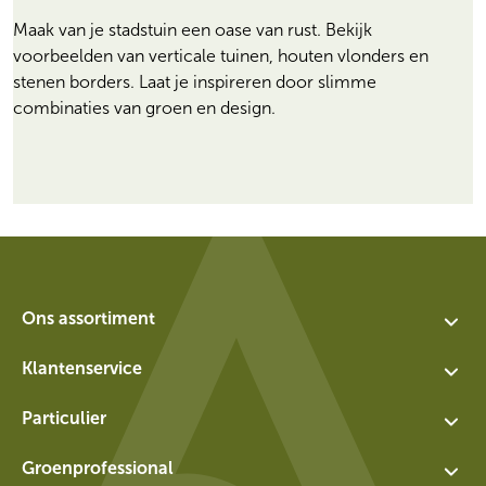
Maak van je stadstuin een oase van rust. Bekijk
voorbeelden van verticale tuinen, houten vlonders en
stenen borders. Laat je inspireren door slimme
combinaties van groen en design.
Ons assortiment
Assortiment
Klantenservice
Plantenbakken
Contact
Particulier
Waterelementen
Over ons
Ruilen en retourneren particulier
Muren
Groenprofessional
Werken bij ADEZZ