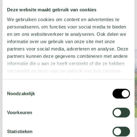
en een compacte buitenbar. Creëer zo jouw eigen 
stedelijke retreat, perfect voor lange avonden vol 
Deze website maakt gebruik van cookies
gezelligheid!
We gebruiken cookies om content en advertenties te
personaliseren, om functies voor social media te bieden
en om ons websiteverkeer te analyseren. Ook delen we
informatie over uw gebruik van onze site met onze
partners voor social media, adverteren en analyse. Deze
partners kunnen deze gegevens combineren met andere
informatie die u aan ze heeft verstrekt of die ze hebben
verzameld op basis van uw gebruik van hun services.
Wil je meer weten over onze privacyverklaring? Dat lees
Toestemmingsselectie
je
hier
.
Noodzakelijk
Voorkeuren
Statistieken