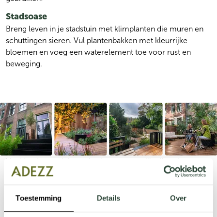
Stadsoase
Breng leven in je stadstuin met klimplanten die muren en 
schuttingen sieren. Vul plantenbakken met kleurrijke 
bloemen en voeg een waterelement toe voor rust en 
beweging.
Haal het beste uit je stadstuin met een stijlvolle mix van 
natuurlijke materialen zoals hout en baksteen. Vul de 
ruimte met klimplanten, bloeiende bloemen en kleine 
bomen voor een groene oase. Richt een comfortabele 
Toestemming
Details
Over
loungehoek in met zachte verlichting, een barbecueplek 