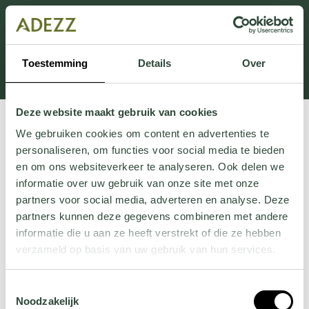
Dieser Abschnitt wird derzeit gewartet.
Wenn Sie Informationen vermissen, können Sie uns
unter +31 413 395 294 anrufen oder uns unter
Toestemming
Details
Over
Customersupport@adezz.de
eine E-Mail senden.
Deze website maakt gebruik van cookies
We gebruiken cookies om content en advertenties te
personaliseren, om functies voor social media te bieden
en om ons websiteverkeer te analyseren. Ook delen we
informatie over uw gebruik van onze site met onze
partners voor social media, adverteren en analyse. Deze
partners kunnen deze gegevens combineren met andere
informatie die u aan ze heeft verstrekt of die ze hebben
verzameld op basis van uw gebruik van hun services.
Wil je meer weten over onze privacyverklaring? Dat lees
Toestemmingsselectie
je
hier
.
Noodzakelijk